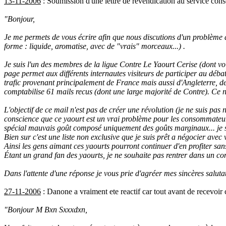
13-11-2006
: Soumission d'une lettre de revendication au service con
"Bonjour,
Je me permets de vous écrire afin que nous discutions d'un problème de
forme : liquide, aromatise, avec de "vrais" morceaux...) .
Je suis l'un des membres de la ligue Contre Le Yaourt Cerise (dont voici
page permet aux différents internautes visiteurs de participer au déba
trafic provenant principalement de France mais aussi d'Angleterre, d
comptabilise 61 mails recus (dont une large majorité de Contre). Ce n
L'objectif de ce mail n'est pas de créer une révolution (je ne suis pas 
conscience que ce yaourt est un vrai problème pour les consommateu
spécial mauvais goût composé uniquement des goûts marginaux... je sui
Bien sur c'est une liste non exclusive que je suis prêt a négocier avec 
Ainsi les gens aimant ces yaourts pourront continuer d'en profiter sa
Étant un grand fan des yaourts, je ne souhaite pas rentrer dans un con
Dans l'attente d'une réponse je vous prie d'agréer mes sincères saluta
27-11-2006
: Danone a vraiment ete reactif car tout avant de recevoir ce
"Bonjour M Bxn Sxxxdxn,