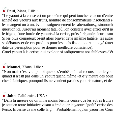
Paul
, 24ans, Lille :
"Le yaourt à la cerise est un problème qui peut toucher chacun d'entr
acheté des yaourts aux fruits, nombre de consommateurs insouciants (do
les mangent un à un, évitant soigneusement les aberrationsgastronomiq
question ici. Jusqu'au moment fatal où l'on constate avec effroi qu'il n
le frigo qu'une horde de yaourts à la cerise, prêts à répandre leur inso
Si les plus courageux osent alors braver cette infâmie laitière, les autre
se débarrasser de ces produits pour lesquels ils ont pourtant payé (atte
date de péremption pour se donner meilleure conscience).
Cruel yaourt à la cerise, qui exploite si sadiquement nos faiblesses d'ê
Manuel
, 22ans, Lille :
"Non mais c’est vrai plutôt que de s’embêter à mal reconstituer le goût
quand il n'estt pas dans un yaourt quand même) et d’y mettre des bout
cher à fabriquer, pourquoi ils ne vendent pas des yaourts nature, et de 
John
, Californie - USA :
"Dans la mesure où on imite moins bien la cerise que les autres fruits
je soutien toute initiative visant a éradiquer le yaourt "goût" cerise d
Perso, la cerise ca me colle la g.... Probablement qu'un yaourt au Cor