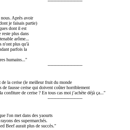
------------------------
e nous. Après avoir
nt je faisais partie)
ues dont il est
e reste plus dans
utenable arôme...
s n'ont plus qu'à
ndant parfois la
tres humains..."
------------------------
 de la cerise (le meilleur fruit du monde
s de fausse cerise qui doivent coûter horriblement
la confiture de cerise ? En tous cas moi j’achète déjà ça..."
------------------------
 que l'on met dans des yaourts
es rayons des supermarchés.
ned Beef aurait plus de succès."