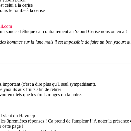
t celui a la cerise
ours le fourbe à la cerise
"
ail.com
 un soucis d'éthique car contrairement au Yaourt Cerise nous on en a !
es hommes sur la lune mais il est impossible de faire un bon yaourt aux
mportant (c'est a dire plus qu'1 seul sympathisant),
e yaourts aux fruits afin de retirer
oureux tels que les fruits rouges ou la poire.
il vient du Havre :p
s les 3premières réponses ! Ca prend de l'ampleur !! A noter la présence
r cette page !