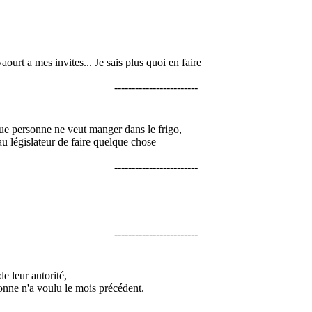
ourt a mes invites... Je sais plus quoi en faire
------------------------
eque personne ne veut manger dans le frigo,
au législateur de faire quelque chose
------------------------
------------------------
e leur autorité,
onne n'a voulu le mois précédent.