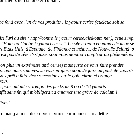
somateurs de Danone et Yoplait :
 fond avec l'un de vos produits : le yaourt cerise (quelque soit sa
 l'url du site : http://contre-le-yaourt-cerise.aleikoum.net ), cette simp
t "Pour ou Contre le yaourt cerise". Le site a réuni en moins de deux se
es Etats Unis, d'Espagne, de Finlande et même... de Nouvelle Zeland, 
'est pas du zèle c'est juste pour vous montrer l'ampleur du phénomène.
non plus un extrémiste anti-cerise) mais juste de vous faire prendre
rs que nous sommes. Je vous propose donc de faire un pack de yaourts
s prêt a faire des concessions sur le goût citron et orange.
vous.
ns pour autant corrompre les packs de 8 ou de 16 yaourts.
flit sans fin qui m'obligerait a entamer une grève de calcium !
tions"
 mail j ai recu des suivis et voici leur reponse a ma lettre :