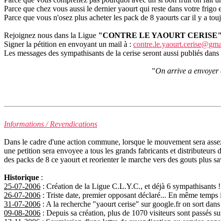
Parce que chez vous aussi le dernier yaourt qui reste dans votre frigo es
Parce que vous n'osez plus acheter les pack de 8 yaourts car il y a touj
Rejoignez nous dans la Ligue
"CONTRE LE YAOURT CERISE
Signer la pétition en envoyant un mail à :
contre.le.yaourt.cerise@gm
Les messages des sympathisants de la cerise seront aussi publiés dans
"
On arrive a envoyer d
Informations / Revendications
Dans le cadre d'une action commune, lorsque le mouvement sera assez i
une petition sera envoyee a tous les grands fabricants et distributeurs d
des packs de 8 ce yaourt et reorienter le marche vers des gouts plus sav
Historique
:
25-07-2006
: Création de la Ligue C.L.Y.C., et déjà 6 sympathisants !
26-07-2006
: Triste date, premier opposant déclaré... En même temps 
31-07-2006
: A la recherche "yaourt cerise" sur google.fr on sort dan
09-08-2006
: Depuis sa création, plus de 1070 visiteurs sont passés su