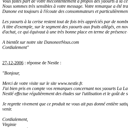
Vous faites part de votre mécontentement à propos des yaourts à la ce
Nous sommes très sensibles à votre message. Votre remarque a été tr
Danone est toujours à l'écoute des consommateurs et particulièrement 
Les yaourts à la cerise restent tout de fois très appréciés par de no
A titre d'exemple, sur le segment des yaourts aux fruits allégés, en no
d'achat, ce qui équivaut à une très bonne place en terme de présenc
A bientôt sur notre site DanoneetVous.com
Cordialement"
27-12-2006
: réponse de Nestle :
"Bonjour,
Merci de votre visite sur le site www.nestle.fr.
J'ai bien pris en compte vos remarques concernant nos yaourts La Laiti
Nestlé effectue régulièrement des études sur l'utilisation et le goût d
Je regrette vivement que ce produit ne vous ait pas donné entière sati
venir.
Cordialement,
Virginie